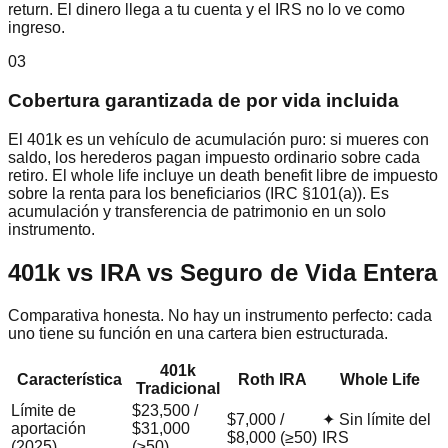
return. El dinero llega a tu cuenta y el IRS no lo ve como
ingreso.
03
Cobertura garantizada de por vida incluida
El 401k es un vehículo de acumulación puro: si mueres con
saldo, los herederos pagan impuesto ordinario sobre cada
retiro. El whole life incluye un death benefit libre de impuesto
sobre la renta para los beneficiarios (IRC §101(a)). Es
acumulación y transferencia de patrimonio en un solo
instrumento.
401k vs IRA vs Seguro de Vida Entera
Comparativa honesta. No hay un instrumento perfecto: cada
uno tiene su función en una cartera bien estructurada.
401k
Característica
Roth IRA
Whole Life
Tradicional
Límite de
$23,500 /
$7,000 /
✦ Sin límite del
aportación
$31,000
$8,000 (≥50)
IRS
(2025)
(≥50)