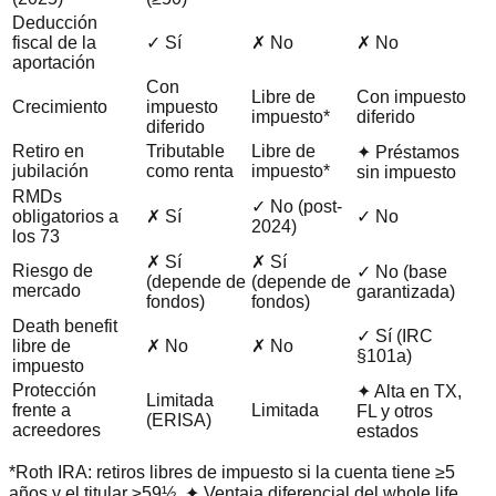
Deducción
fiscal de la
✓ Sí
✗ No
✗ No
aportación
Con
Libre de
Con impuesto
Crecimiento
impuesto
impuesto*
diferido
diferido
Retiro en
Tributable
Libre de
✦ Préstamos
jubilación
como renta
impuesto*
sin impuesto
RMDs
✓ No (post-
obligatorios a
✗ Sí
✓ No
2024)
los 73
✗ Sí
✗ Sí
Riesgo de
✓ No (base
(depende de
(depende de
mercado
garantizada)
fondos)
fondos)
Death benefit
✓ Sí (IRC
libre de
✗ No
✗ No
§101a)
impuesto
Protección
✦ Alta en TX,
Limitada
frente a
Limitada
FL y otros
(ERISA)
acreedores
estados
*Roth IRA: retiros libres de impuesto si la cuenta tiene ≥5
años y el titular ≥59½. ✦ Ventaja diferencial del whole life.