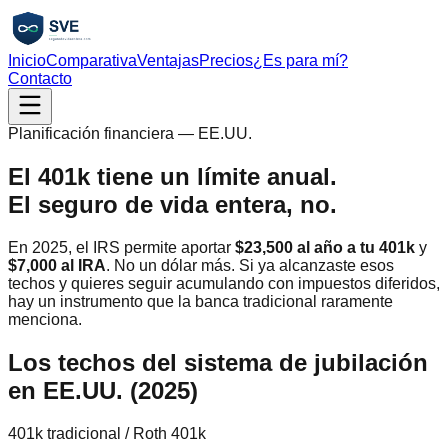
Inicio
Comparativa
Ventajas
Precios
¿Es para mí?
Contacto
Planificación financiera — EE.UU.
El 401k tiene un límite anual.
El seguro de vida entera, no.
En 2025, el IRS permite aportar
$23,500 al año a tu 401k
y
$7,000 al IRA
. No un dólar más. Si ya alcanzaste esos
techos y quieres seguir acumulando con impuestos diferidos,
hay un instrumento que la banca tradicional raramente
menciona.
Los techos del sistema de jubilación
en EE.UU. (2025)
401k tradicional / Roth 401k