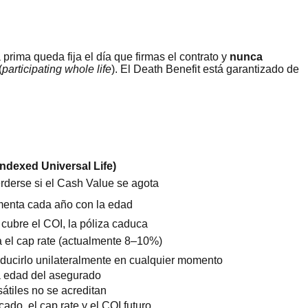
prima queda fija el día que firmas el contrato y
nunca
(
participating whole life
). El Death Benefit está garantizado de
Indexed Universal Life)
derse si el Cash Value se agota
umenta cada año con la edad
cubre el COI, la póliza caduca
a el cap rate (actualmente 8–10%)
ducirlo unilateralmente en cualquier momento
 edad del asegurado
átiles no se acreditan
do, el cap rate y el COI futuro