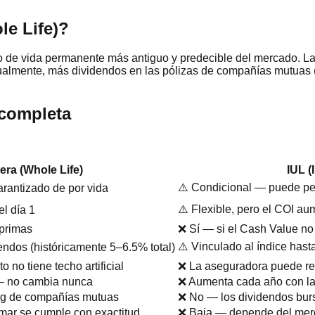
le Life)?
to de vida permanente más antiguo y predecible del mercado. La 
tualmente, más dividendos en las pólizas de compañías mutuas 
 completa
era (Whole Life)
IUL (
⚠️ Condicional — puede per
rantizado de por vida
⚠️ Flexible, pero el COI a
l día 1
 primas
❌ Sí — si el Cash Value no 
⚠️ Vinculado al índice hast
endos (históricamente 5–6.5% total)
 no tiene techo artificial
❌ La aseguradora puede re
a — no cambia nunca
❌ Aumenta cada año con la
ting de compañías mutuas
❌ No — los dividendos burs
irmar se cumple con exactitud
❌ Baja — depende del merca