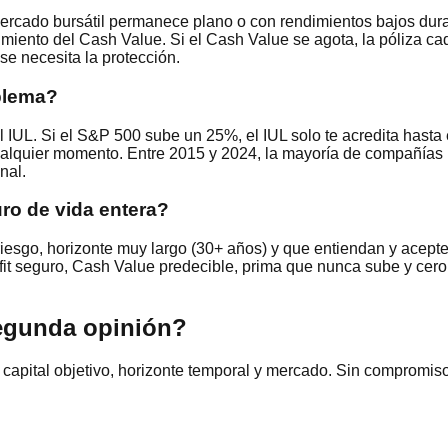
mercado bursátil permanece plano o con rendimientos bajos dur
iento del Cash Value. Si el Cash Value se agota, la póliza cad
e necesita la protección.
oblema?
l IUL. Si el S&P 500 sube un 25%, el IUL solo te acredita hasta 
ualquier momento. Entre 2015 y 2024, la mayoría de compañías
nal.
uro de vida entera?
 riesgo, horizonte muy largo (30+ años) y que entiendan y acepte
it seguro, Cash Value predecible, prima que nunca sube y cero 
segunda opinión?
, capital objetivo, horizonte temporal y mercado. Sin compromiso