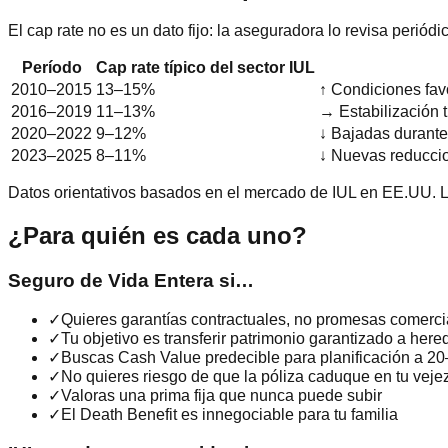
El cap rate no es un dato fijo: la aseguradora lo revisa periód
Período
Cap rate típico del sector IUL
2010–2015
13–15%
↑ Condiciones fav
2016–2019
11–13%
→ Estabilización 
2020–2022
9–12%
↓ Bajadas durante
2023–2025
8–11%
↓ Nuevas reducci
Datos orientativos basados en el mercado de IUL en EE.UU. L
¿Para quién es cada uno?
Seguro de Vida Entera si…
✓
Quieres garantías contractuales, no promesas comerci
✓
Tu objetivo es transferir patrimonio garantizado a here
✓
Buscas Cash Value predecible para planificación a 2
✓
No quieres riesgo de que la póliza caduque en tu veje
✓
Valoras una prima fija que nunca puede subir
✓
El Death Benefit es innegociable para tu familia