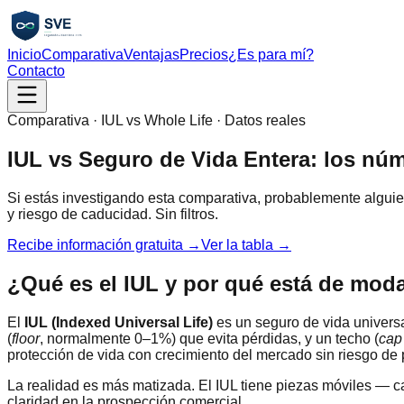
Inicio
Comparativa
Ventajas
Precios
¿Es para mí?
Contacto
Comparativa · IUL vs Whole Life · Datos reales
IUL vs Seguro de Vida Entera:
los núm
Si estás investigando esta comparativa, probablemente alguien
y riesgo de caducidad. Sin filtros.
Recibe información gratuita →
Ver la tabla →
¿Qué es el IUL y por qué está de mod
El
IUL (Indexed Universal Life)
es un seguro de vida univers
(
floor
, normalmente 0–1%) que evita pérdidas, y un techo (
cap
protección de vida con crecimiento del mercado sin riesgo de 
La realidad es más matizada. El IUL tiene piezas móviles — c
claridad en la prospección comercial.