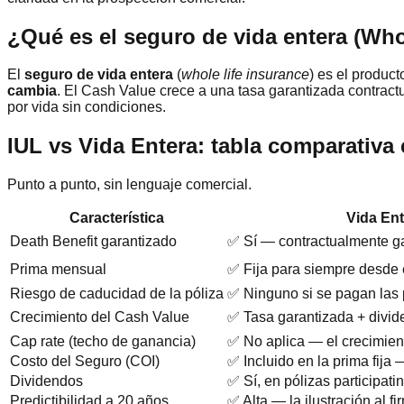
¿Qué es el seguro de vida entera (Who
El
seguro de vida entera
(
whole life insurance
) es el produc
cambia
. El Cash Value crece a una tasa garantizada contrac
por vida sin condiciones.
IUL vs Vida Entera: tabla comparativa
Punto a punto, sin lenguaje comercial.
Característica
Vida Ent
Death Benefit garantizado
✅ Sí — contractualmente ga
Prima mensual
✅ Fija para siempre desde e
Riesgo de caducidad de la póliza
✅ Ninguno si se pagan las
Crecimiento del Cash Value
✅ Tasa garantizada + divid
Cap rate (techo de ganancia)
✅ No aplica — el crecimiento
Costo del Seguro (COI)
✅ Incluido en la prima fij
Dividendos
✅ Sí, en pólizas participa
Predictibilidad a 20 años
✅ Alta — la ilustración al f