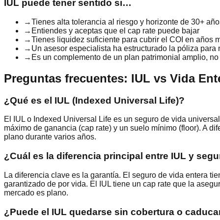
IUL puede tener sentido si…
→
Tienes alta tolerancia al riesgo y horizonte de 30+ añ
→
Entiendes y aceptas que el cap rate puede bajar
→
Tienes liquidez suficiente para cubrir el COI en años 
→
Un asesor especialista ha estructurado la póliza para
→
Es un complemento de un plan patrimonial amplio, no e
Preguntas frecuentes: IUL vs Vida Ent
¿Qué es el IUL (Indexed Universal Life)?
El IUL o Indexed Universal Life es un seguro de vida universa
máximo de ganancia (cap rate) y un suelo mínimo (floor). A dif
plano durante varios años.
¿Cuál es la diferencia principal entre IUL y seg
La diferencia clave es la garantía. El seguro de vida entera 
garantizado de por vida. El IUL tiene un cap rate que la aseg
mercado es plano.
¿Puede el IUL quedarse sin cobertura o caduca