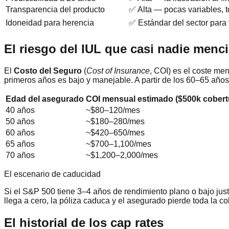
Transparencia del producto
✅ Alta — pocas variables, 
Idoneidad para herencia
✅ Estándar del sector para 
El riesgo del IUL que casi nadie menci
El
Costo del Seguro
(
Cost of Insurance
, COI) es el coste me
primeros años es bajo y manejable. A partir de los 60–65 año
Edad del asegurado
COI mensual estimado ($500k cobert
40 años
~$80–120/mes
50 años
~$180–280/mes
60 años
~$420–650/mes
65 años
~$700–1,100/mes
70 años
~$1,200–2,000/mes
El escenario de caducidad
Si el S&P 500 tiene 3–4 años de rendimiento plano o bajo jus
llega a cero, la póliza caduca y el asegurado pierde toda la 
El historial de los cap rates