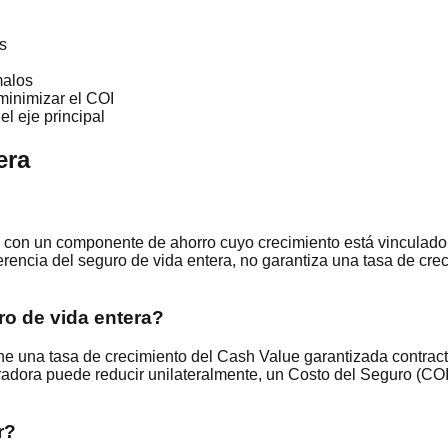
os
malos
 minimizar el COI
l eje principal
era
l con un componente de ahorro cuyo crecimiento está vinculado 
erencia del seguro de vida entera, no garantiza una tasa de crec
uro de vida entera?
tiene una tasa de crecimiento del Cash Value garantizada contra
uradora puede reducir unilateralmente, un Costo del Seguro (CO
r?