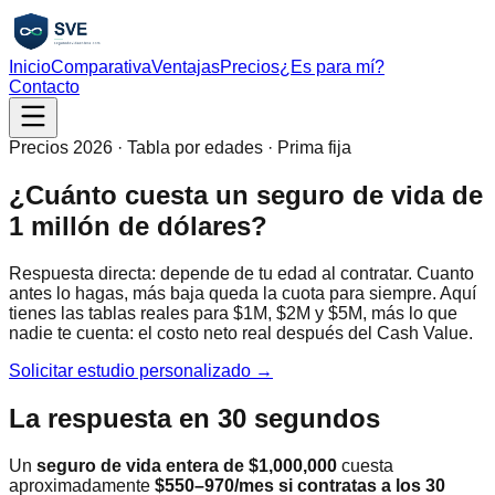
Inicio
Comparativa
Ventajas
Precios
¿Es para mí?
Contacto
Precios 2026 · Tabla por edades · Prima fija
¿Cuánto cuesta un seguro de vida de
1 millón de dólares?
Respuesta directa: depende de tu edad al contratar. Cuanto
antes lo hagas, más baja queda la cuota para siempre. Aquí
tienes las tablas reales para $1M, $2M y $5M, más lo que
nadie te cuenta: el costo neto real después del Cash Value.
Solicitar estudio personalizado →
La respuesta en 30 segundos
Un
seguro de vida entera de $1,000,000
cuesta
aproximadamente
$550–970/mes si contratas a los 30