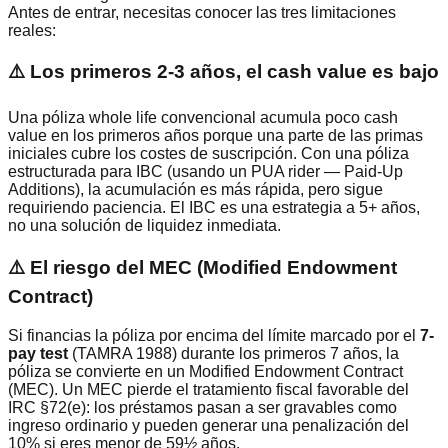
Antes de entrar, necesitas conocer las tres limitaciones
reales:
⚠️ Los primeros 2-3 años, el cash value es bajo
Una póliza whole life convencional acumula poco cash
value en los primeros años porque una parte de las primas
iniciales cubre los costes de suscripción. Con una póliza
estructurada para IBC (usando un PUA rider — Paid-Up
Additions), la acumulación es más rápida, pero sigue
requiriendo paciencia. El IBC es una estrategia a 5+ años,
no una solución de liquidez inmediata.
⚠️ El riesgo del MEC (Modified Endowment
Contract)
Si financias la póliza por encima del límite marcado por el
7-
pay test
(TAMRA 1988) durante los primeros 7 años, la
póliza se convierte en un Modified Endowment Contract
(MEC). Un MEC pierde el tratamiento fiscal favorable del
IRC §72(e): los préstamos pasan a ser gravables como
ingreso ordinario y pueden generar una penalización del
10% si eres menor de 59½ años.