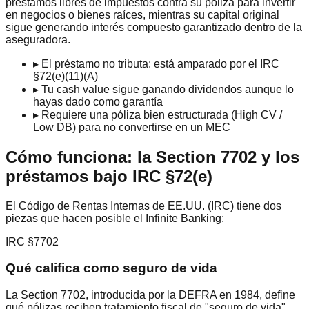
préstamos libres de impuestos contra su póliza para invertir
en negocios o bienes raíces, mientras su capital original
sigue generando interés compuesto garantizado dentro de la
aseguradora.
▸
El préstamo no tributa: está amparado por el IRC
§72(e)(11)(A)
▸
Tu cash value sigue ganando dividendos aunque lo
hayas dado como garantía
▸
Requiere una póliza bien estructurada (High CV /
Low DB) para no convertirse en un MEC
Cómo funciona: la Section 7702 y los
préstamos bajo IRC §72(e)
El Código de Rentas Internas de EE.UU. (IRC) tiene dos
piezas que hacen posible el Infinite Banking:
IRC §7702
Qué califica como seguro de vida
La Section 7702, introducida por la DEFRA en 1984, define
qué pólizas reciben tratamiento fiscal de "seguro de vida".