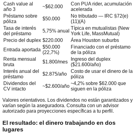
Cash value al
Con PUA rider, acumulación
~$62.000
año 3
acelerada
Préstamo sobre
No tributado — IRC §72(e)
$50.000
póliza
(11)(A)
Tasa de interés
Típica en mutualistas (New
5,75% anual
del préstamo
York Life, MassMutual)
Precio del duplex
$220.000
Área Houston suburbs
$50.000
Financiado con el préstamo
Entrada aportada
(22,7%)
de la póliza
Renta mensual
Ingreso del duplex
$1.800/mes
bruta
($21.600/año)
Interés anual del
Costo de usar el dinero de la
$2.875/año
préstamo
póliza
Dividendos del
~4,2% sobre $62.000 que
~$2.600/año
CV intacto
siguen en la póliza
Valores orientativos. Los dividendos no están garantizados y
varían según la aseguradora. Consulta con un advisor
autorizado para proyecciones específicas a tu perfil.
El resultado: el dinero trabajando en dos
lugares